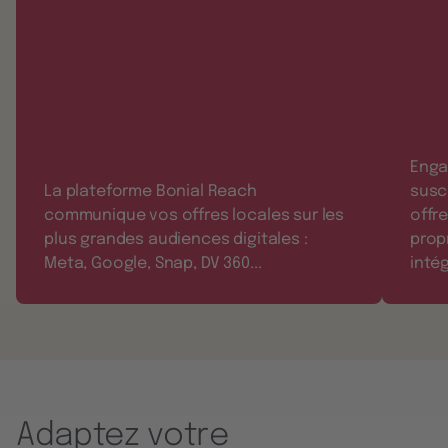
Enga
La plateforme Bonial Reach
susc
communique vos offres locales sur les
offr
plus grandes audiences digitales :
prop
Meta, Google, Snap, DV 360...
inté
Adaptez votre