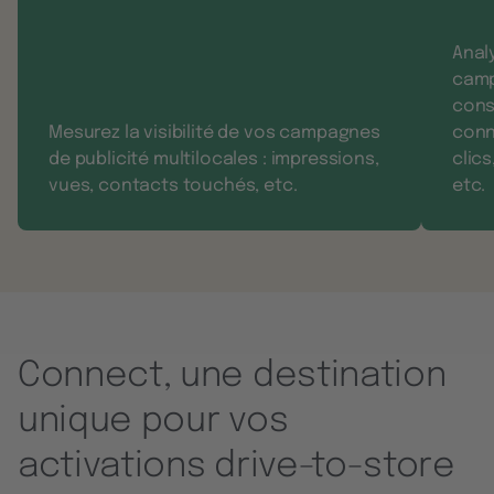
Anal
camp
cons
Mesurez la visibilité de vos campagnes
conn
de publicité multilocales : impressions,
clic
vues, contacts touchés, etc.
etc.
Connect, une destination
unique pour vos
activations drive-to-store