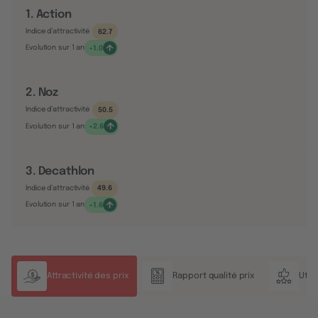
1. Action
Indice d’attractivité
62.7
Evolution sur 1 an
+1.0
2. Noz
Indice d’attractivité
50.5
Evolution sur 1 an
+2.6
3. Decathlon
Indice d’attractivité
49.6
Evolution sur 1 an
+1.6
Attractivité des prix
Rapport qualité prix
Util