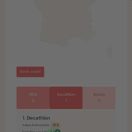
Nord-ouest
IKEA
Decathlon
Action
2
1
3
1. Decathlon
Indice d’attractivité
37.5