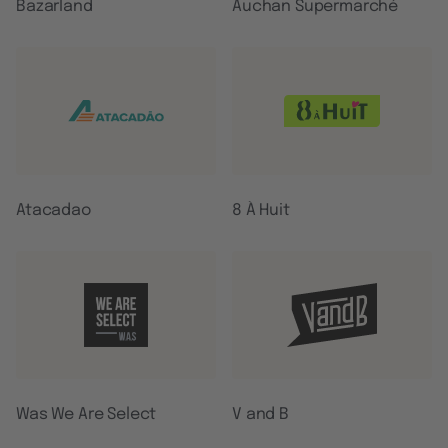
Bazarland
Auchan Supermarché
Atacadao
8 À Huit
Was We Are Select
V and B